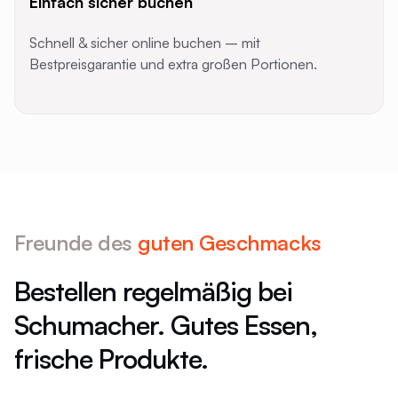
Einfach sicher buchen
Schnell & sicher online buchen – mit
Bestpreisgarantie und extra großen Portionen.
Freunde des
guten Geschmacks
Bestellen regelmäßig bei
V
Schumacher. Gutes Essen,
S
frische Produkte.
v