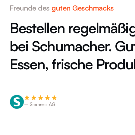
Freunde des
guten Geschmacks
as
Bestellen regelmäßi
s
bei Schumacher. Gu
Essen, frische Produ
– Siemens AG