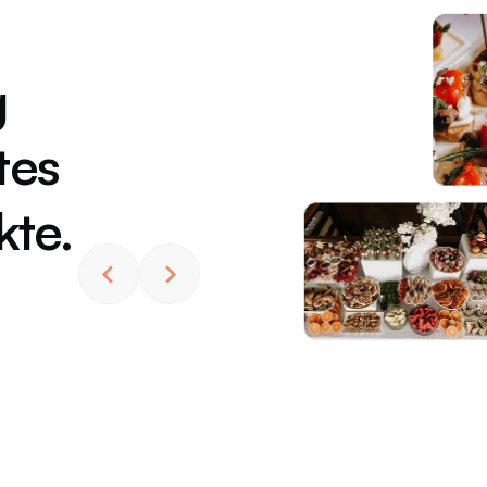
g
Vom netten und
tes
professionellen Se
kte.
bis zum Buffet sin
voll zufrieden.
— Niko Z.