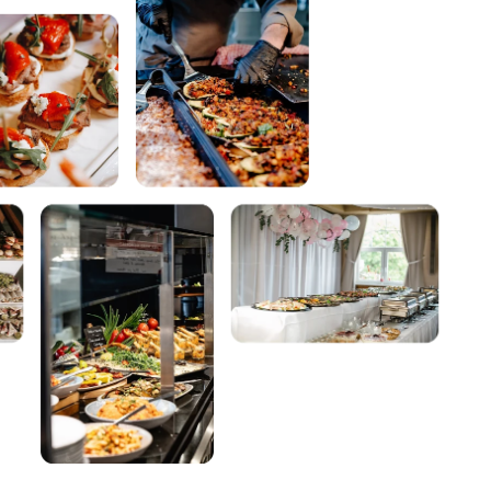
Für uns das perfekte C
Große Portionen und a
rvice
Gästen hat es geschme
d wir
Empfehlung geht raus!
— Ralf